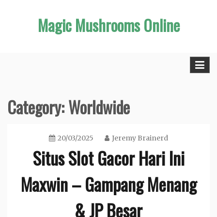
Skip
Magic Mushrooms Online
to
content
Category:
Worldwide
20/03/2025
Jeremy Brainerd
Situs Slot Gacor Hari Ini
Maxwin – Gampang Menang
& JP Besar